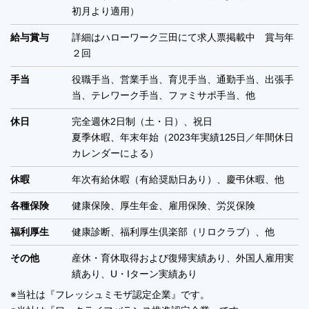
初月より適用）
給与賞与
詳細はハローワーク三田にて求人票掲載中 賞与年
２回
手当
役職手当、営業手当、育児手当、通勤手当、出張手
当、テレワーク手当、ファミサポ手当、他
休日
完全週休2日制（土・日）、祝日
夏季休暇、年末年始（2023年実績125日／年間休日
カレンダーによる）
休暇
年次有給休暇（有給奨励日あり）、慶弔休暇、他
各種保険
健康保険、厚生年金、雇用保険、労災保険
福利厚生
健康診断、福利厚生倶楽部（リロクラブ）、他
その他
産休・育休取得および復帰実績あり、外国人雇用実
績あり、U・Iターン実績あり
※当社は『フレッシュミモザ認定企業』です。