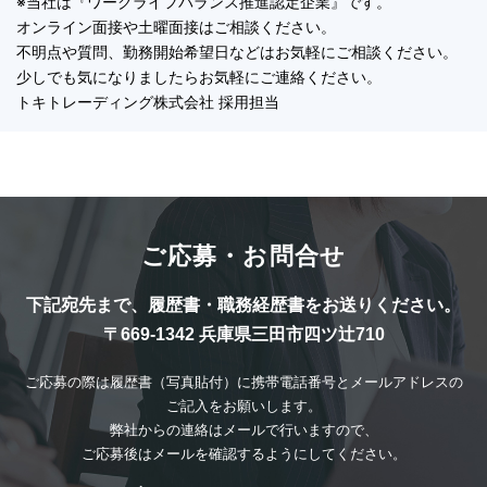
※当社は『ワークライフバランス推進認定企業』です。
オンライン面接や土曜面接はご相談ください。
不明点や質問、勤務開始希望日などはお気軽にご相談ください。
少しでも気になりましたらお気軽にご連絡ください。
トキトレーディング株式会社 採用担当
ご応募・お問合せ
下記宛先まで、
履歴書・職務経歴書をお送りください。
〒669-1342 兵庫県三田市四ツ辻710
ご応募の際は履歴書（写真貼付）に
携帯電話番号とメールアドレスの
ご記入をお願いします。
弊社からの連絡は
メールで行いますので、
ご応募後は
メールを確認するように
してください。