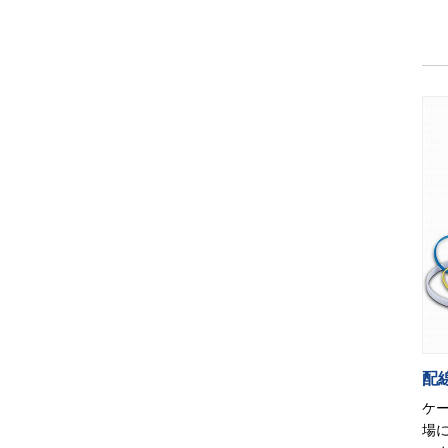
配線
ケ
場