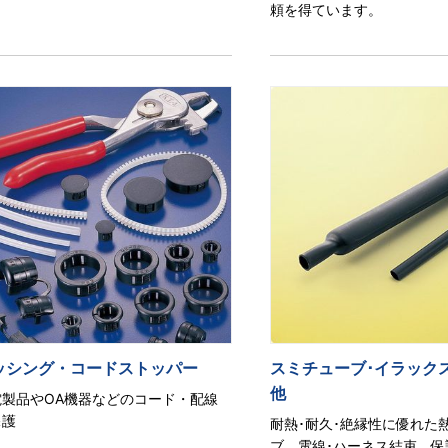
頼を得ています。
ッシング・コードストッパー
スミチューブ･イラック
他
電製品やOA機器などのコード・配線
保護
耐熱･耐久･絶縁性に優れた
ブ。電線･ハーネス結束、保