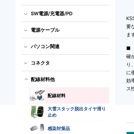
SW電源/充電器/PD
医療規格ACアダプター
K
要
電源ケーブル
一般規格ACアダプター
スイッチング電源
ま
国内用電源ケーブル（ACコー
パソコン関連
家電規格ACアダプター
充電器
■
ド）
確
海外輸出用電源ケーブル（AC
コネクタ
パワーデリバリー電源
医療規格タッチパネルPC
り
コード）
このカテゴリーをすべて表示
に
抜け防止電源ケーブル（ロッ
配線材料他
LED電源・防水アダプター
産業規格タッチパネルPC
出力プラグ・コネクタ
効
ク式）
ス
PSEホスピタルグレード抜け
洗えるキーボードとマウス
ITT CANNON社製コネクタ
配線材料
防止
このカテゴリーをすべて表示
大雪スタック脱出タイヤ滑り
空中ディスプレイ
ODU社製コネクタセット
止め
このカテゴリーをすべて表示
UPS無停電電源装置
感染対策品
このカテゴリーをすべて表示