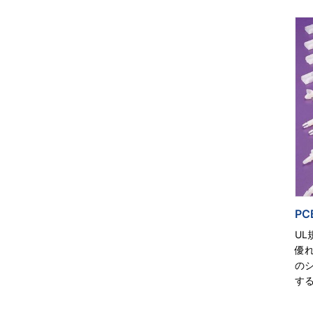
P
UL
優
の
す