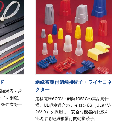
ド
絶縁被覆付閉端接続子・ワイヤコネ
クター
探知対応・超
ンドを網羅。
定格電圧600V・耐熱105℃の高品質仕
引張強度を一
様。UL規格適合のナイロン66（UL94V-
2/V-0）を採用し、安全な機器内配線を
実現する絶縁被覆付閉端接続子。