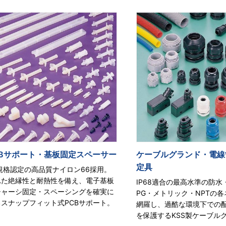
CBサポート・基板固定スペーサー
ケーブルグランド・電線
定具
規格認定の高品質ナイロン66採用。
れた絶縁性と耐熱性を備え、電子基板
IP68適合の最高水準の防水
シャーシ固定・スペーシングを確実に
PG・メトリック・NPTの
るスナップフィット式PCBサポート。
網羅し、過酷な環境下での
を保護するKSS製ケーブル