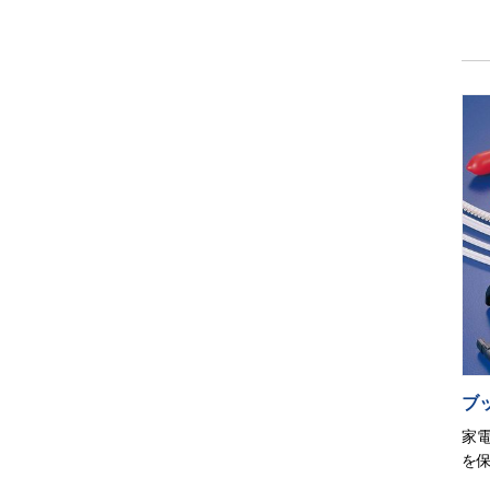
ブ
家
を