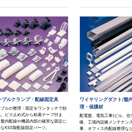
ーブルクランプ・配線固定具
ワイヤリングダクト/盤
理・保護材
ーブルの整理・固定をワンタッチで効
化。ビス止め式から粘着テープ付ま
配電盤、電気工事(ビル、住
、盤内配線や機器内部の確実な固定に
備、工場内設備メンテナンス
なKSS製配線固定パーツ。
事、オフィス内配線整理な