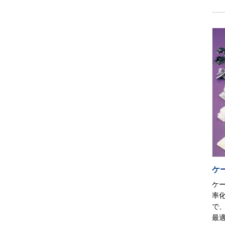
ケ
ケ
率
で
最適