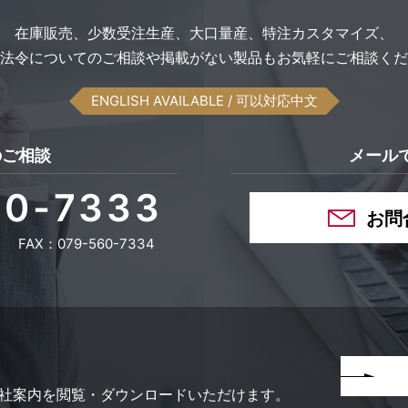
在庫販売、
少数受注生産、
大口量産、
特注カスタマイズ、
法令についてのご相談や
掲載がない製品も
お気軽にご相談くだ
ENGLISH AVAILABLE
/ 可以対応中文
のご相談
メール
60-7333
お問
FAX：079-560-7334
社案内を
閲覧・ダウンロードいただけます。