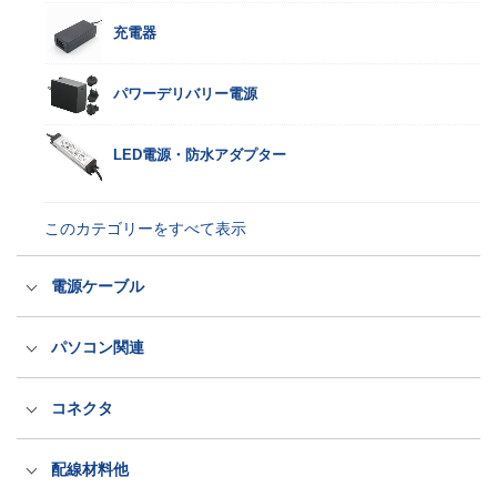
家電規格ACアダプター
充電器
パワーデリバリー電源
このカテゴリーをすべて表示
LED電源・防水アダプター
このカテゴリーをすべて表示
電源ケーブル
国内用電源ケーブル（ACコード）
パソコン関連
海外輸出用電源ケーブル（ACコード）
医療規格タッチパネルPC
コネクタ
抜け防止電源ケーブル（ロック式）
産業規格タッチパネルPC
出力プラグ・コネクタ
配線材料他