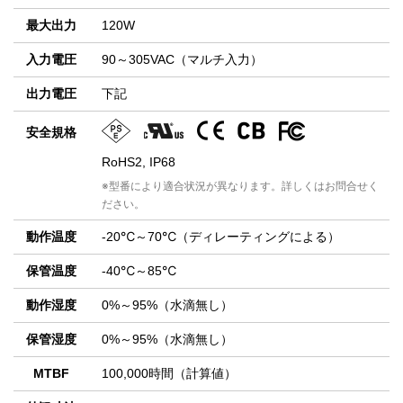
最大出力
120W
入力電圧
90～305VAC（マルチ入力）
出力電圧
下記
安全規格
RoHS2, IP68
※型番により適合状況が異なります。詳しくはお問合せく
ださい。
動作温度
-20℃～70℃（ディレーティングによる）
保管温度
-40℃～85℃
動作湿度
0%～95%（水滴無し）
保管湿度
0%～95%（水滴無し）
MTBF
100,000時間（計算値）