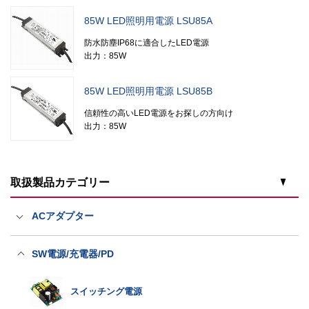
85W LED照明用電源 LSU85A
防水防塵IP68に適合したLED電源
出力：85W
85W LED照明用電源 LSU85B
信頼性の高いLED電源をお探しの方向け
出力：85W
取扱製品カテゴリー
ACアダプター
医療規格ACアダプター
SW電源/充電器/PD
一般規格ACアダプター
スイッチング電源