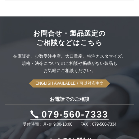
PSEホスピタルグレード抜け防止
洗えるキーボードとマウス
ITT CANNON社製コネクタ
配線材料
空中ディスプレイ
ODU社製コネクタセット
大雪スタック脱出タイヤ滑り止め
このカテゴリーをすべて表示
お問合せ・製品選定の
ご相談などはこちら
UPS無停電電源装置
感染対策品
このカテゴリーをすべて表示
在庫販売、
少数受注生産、
大口量産、
特注カスタマイズ、
可搬型蓄電システム
規格・法令についてのご相談や
掲載がない製品も
このカテゴリーをすべて表示
お気軽にご相談ください。
このカテゴリーをすべて表示
ENGLISH AVAILABLE
/ 可以対応中文
お電話でのご相談
079-560-7333
受付時間：月-金 9:00-18:00
FAX：079-560-7334