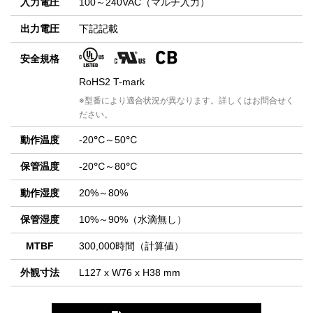
入力電圧
100～240VAC（マルチ入力）
出力電圧
下記記載
安全規格
RoHS2 T-mark
※型番により適合状況が異なります。詳しくはお問合せく
ださい。
動作温度
-20℃～50℃
保管温度
-20℃～80℃
動作湿度
20%～80%
保管湿度
10%～90%（水滴無し）
MTBF
300,000時間（計算値）
外観寸法
L127 x W76 x H38 mm