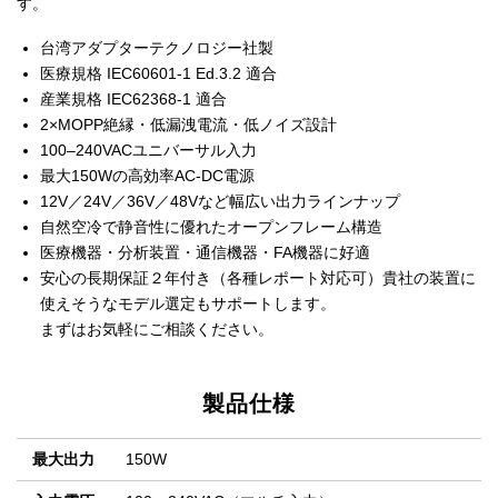
す。
台湾アダプターテクノロジー社製
医療規格 IEC60601‑1 Ed.3.2 適合
産業規格 IEC62368‑1 適合
2×MOPP絶縁・低漏洩電流・低ノイズ設計
100–240VACユニバーサル入力
最大150Wの高効率AC‑DC電源
12V／24V／36V／48Vなど幅広い出力ラインナップ
自然空冷で静音性に優れたオープンフレーム構造
医療機器・分析装置・通信機器・FA機器に好適
安心の長期保証２年付き（各種レポート対応可）貴社の装置に
使えそうなモデル選定もサポートします。
まずはお気軽にご相談ください。
製品仕様
最大出力
150W