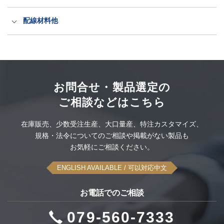
抜け防止電源ケーブル（ロック式）
産業規格タッチパネルPC
出力プラグ・コネクタ
配線材料他
PSEホスピタルグレード抜け防止
洗えるキーボードとマウス
ITT CANNON社製コネクタ
配線材料
空中ディスプレイ
ODU社製コネクタセット
大雪スタック脱出タイヤ滑り止め
このカテゴリーをすべて表示
お問合せ・製品選定の
ご相談などはこちら
UPS無停電電源装置
感染対策品
このカテゴリーをすべて表示
在庫販売、
少数受注生産、
大口量産、
特注カスタマイズ、
可搬型蓄電システム
規格・法令についてのご相談や
掲載がない製品も
このカテゴリーをすべて表示
お気軽にご相談ください。
このカテゴリーをすべて表示
ENGLISH AVAILABLE
/ 可以対応中文
お電話でのご相談
079-560-7333