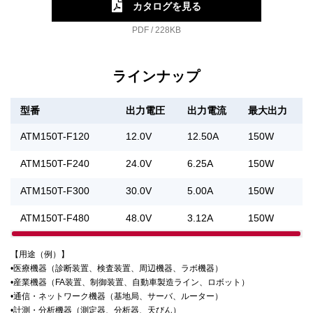
カタログを見る
PDF / 228KB
ラインナップ
型番
出力電圧
出力電流
最大出力
ATM150T-F120
12.0V
12.50A
150W
ATM150T-F240
24.0V
6.25A
150W
ATM150T-F300
30.0V
5.00A
150W
ATM150T-F480
48.0V
3.12A
150W
【用途（例）】
•医療機器（診断装置、検査装置、周辺機器、ラボ機器）
•産業機器（FA装置、制御装置、自動車製造ライン、ロボット）
•通信・ネットワーク機器（基地局、サーバ、ルーター）
•計測・分析機器（測定器、分析器、天びん）