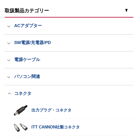
取扱製品カテゴリー
ACアダプター
医療規格ACアダプター
SW電源/充電器/PD
一般規格ACアダプター
スイッチング電源
電源ケーブル
家電規格ACアダプター
充電器
国内用電源ケーブル（ACコード）
パソコン関連
パワーデリバリー電源
海外輸出用電源ケーブル（ACコード）
医療規格タッチパネルPC
コネクタ
このカテゴリーをすべて表示
LED電源・防水アダプター
抜け防止電源ケーブル（ロック式）
産業規格タッチパネルPC
出力プラグ・コネクタ
PSEホスピタルグレード抜け防止
洗えるキーボードとマウス
ITT CANNON社製コネクタ
このカテゴリーをすべて表示