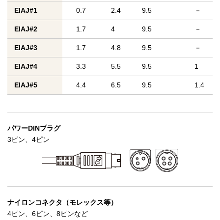
EIAJ#1
0.7
2.4
9.5
－
EIAJ#2
1.7
4
9.5
－
EIAJ#3
1.7
4.8
9.5
－
EIAJ#4
3.3
5.5
9.5
1
EIAJ#5
4.4
6.5
9.5
1.4
パワーDINプラグ
3ピン、4ピン
ナイロンコネクタ
（モレックス等）
4ピン、6ピン、8ピンなど