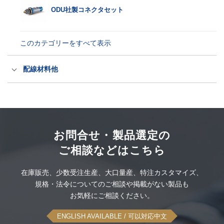
空中ディスプレイ
ODU社製コネクタセット
このカテゴリーをすべて表示
UPS無停電電源装置
このカテゴリーをすべて表示
可搬型蓄電システム
配線材料他
配線材料
このカテゴリーをすべて表示
大雪スタック脱出タイヤ滑り止め
お問合せ・製品選定の
ご相談などはこちら
感染対策品
在庫販売、
少数受注生産、
大口量産、
特注カスタマイズ、
規格・法令についてのご相談や
掲載がない製品も
このカテゴリーをすべて表示
お気軽にご相談ください。
ENGLISH AVAILABLE
/ 可以対応中文