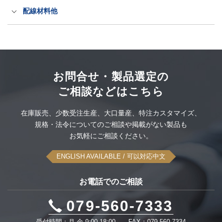
LED電源・防水アダプター
抜け防止電源ケーブル（ロック式）
産業規格タッチパネルPC
出力プラグ・コネクタ
配線材料他
PSEホスピタルグレード抜け防止
洗えるキーボードとマウス
ITT CANNON社製コネクタ
配線材料
このカテゴリーをすべて表示
空中ディスプレイ
ODU社製コネクタセット
大雪スタック脱出タイヤ滑り止め
このカテゴリーをすべて表示
お問合せ・製品選定の
ご相談などはこちら
UPS無停電電源装置
感染対策品
このカテゴリーをすべて表示
在庫販売、
少数受注生産、
大口量産、
特注カスタマイズ、
可搬型蓄電システム
規格・法令についてのご相談や
掲載がない製品も
このカテゴリーをすべて表示
お気軽にご相談ください。
このカテゴリーをすべて表示
ENGLISH AVAILABLE
/ 可以対応中文
お電話でのご相談
079-560-7333
受付時間：月-金 9:00-18:00
FAX：079-560-7334