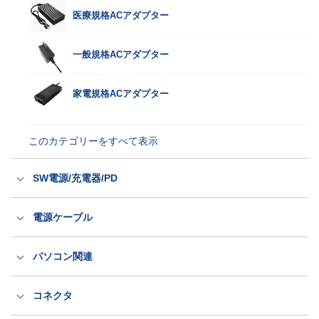
医療規格ACアダプター
一般規格ACアダプター
家電規格ACアダプター
このカテゴリーをすべて表示
SW電源/充電器/PD
スイッチング電源
電源ケーブル
充電器
国内用電源ケーブル（ACコード）
パソコン関連
パワーデリバリー電源
海外輸出用電源ケーブル（ACコード）
医療規格タッチパネルPC
コネクタ