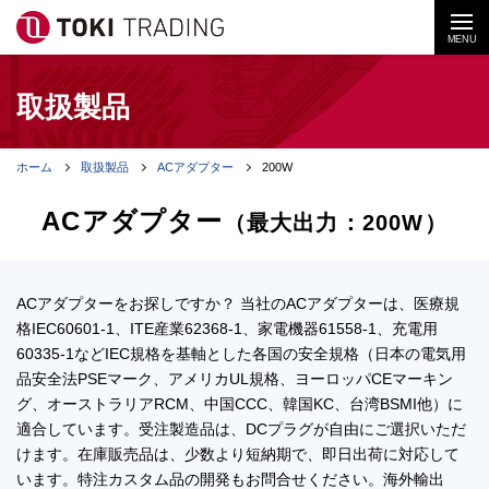
MENU
取扱製品
ホーム
取扱製品
ACアダプター
200W
ACアダプター
（最大出力：200W）
ACアダプターをお探しですか？ 当社のACアダプターは、医療規
格IEC60601-1、ITE産業62368-1、家電機器61558-1、充電用
60335-1などIEC規格を基軸とした各国の安全規格（日本の電気用
品安全法PSEマーク、アメリカUL規格、ヨーロッパCEマーキン
グ、オーストラリアRCM、中国CCC、韓国KC、台湾BSMI他）に
適合しています。受注製造品は、DCプラグが自由にご選択いただ
けます。在庫販売品は、少数より短納期で、即日出荷に対応して
います。特注カスタム品の開発もお問合せください。海外輸出