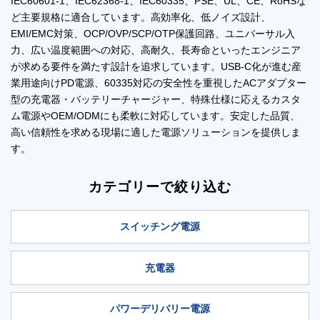
IEC60601‑1、IEC62368‑1、IEC60335、PSE、UL、CE、RoHSな
ど主要規格に適合しています。高効率化、低ノイズ設計、
EMI/EMC対策、OCP/OVP/SCP/OTP保護回路、ユニバーサル入
力、広い温度範囲への対応、高耐久、長寿命といったエンジニア
が求める要件を満たす設計を追求しています。USB‑C化が進む産
業用途向けPD電源、60335対応の安全性を重視したACアダプター
型の充電器・バッテリーチャージャー、特殊仕様に応えるカスタ
ム電源やOEM/ODMにも柔軟に対応しています。安定した品質、
高い信頼性を求める現場に適した電源ソリューションを提供しま
す。
カテゴリーで絞り込む
スイッチング電源
充電器
パワーデリバリー電源