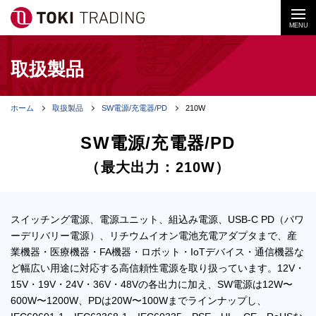
MENU
取扱製品
ホーム
取扱製品
SW電源/充電器/PD
210W
SW電源/充電器/PD
（最大出力：210W）
スイッチング電源、電源ユニット、組込み電源、USB‑C PD（パワ
ーデリバリー電源）、リチウムイオン電池充電アダプタまで、産
業機器・医療機器・FA機器・ロボット・IoTデバイス・通信機器な
ど幅広い用途に対応する高信頼性電源を取り扱っています。12V・
15V・19V・24V・36V・48Vの各出力に加え、SW電源は12W〜
600W〜1200W、PDは20W〜100Wまでラインナップし、