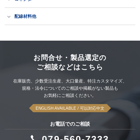
抜け防止電源ケーブル（ロック式）
産業規格タッチパネルPC
出力プラグ・コネクタ
配線材料他
PSEホスピタルグレード抜け防止
洗えるキーボードとマウス
ITT CANNON社製コネクタ
配線材料
空中ディスプレイ
ODU社製コネクタセット
大雪スタック脱出タイヤ滑り止め
このカテゴリーをすべて表示
お問合せ・製品選定の
ご相談などはこちら
UPS無停電電源装置
感染対策品
このカテゴリーをすべて表示
在庫販売、
少数受注生産、
大口量産、
特注カスタマイズ、
可搬型蓄電システム
規格・法令についてのご相談や
掲載がない製品も
このカテゴリーをすべて表示
お気軽にご相談ください。
このカテゴリーをすべて表示
ENGLISH AVAILABLE
/ 可以対応中文
お電話でのご相談
079-560-7333