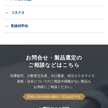
パワーデリバリー電源
海外輸出用電源ケーブル（ACコード）
医療規格タッチパネルPC
コネクタ
LED電源・防水アダプター
抜け防止電源ケーブル（ロック式）
産業規格タッチパネルPC
出力プラグ・コネクタ
配線材料他
PSEホスピタルグレード抜け防止
洗えるキーボードとマウス
ITT CANNON社製コネクタ
配線材料
このカテゴリーをすべて表示
空中ディスプレイ
ODU社製コネクタセット
大雪スタック脱出タイヤ滑り止め
このカテゴリーをすべて表示
お問合せ・製品選定の
ご相談などはこちら
UPS無停電電源装置
感染対策品
このカテゴリーをすべて表示
在庫販売、
少数受注生産、
大口量産、
特注カスタマイズ、
可搬型蓄電システム
規格・法令についてのご相談や
掲載がない製品も
このカテゴリーをすべて表示
お気軽にご相談ください。
このカテゴリーをすべて表示
ENGLISH AVAILABLE
/ 可以対応中文