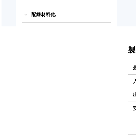
コード）
抜け防止電源ケーブル（ロッ
配線材料他
LED電源・防水アダプター
産業規格タッチパネルPC
出力プラグ・コネクタ
ク式）
PSEホスピタルグレード抜け
洗えるキーボードとマウス
ITT CANNON社製コネクタ
配線材料
防止
このカテゴリーをすべて表示
大雪スタック脱出タイヤ滑り
空中ディスプレイ
ODU社製コネクタセット
製
止め
このカテゴリーをすべて表示
UPS無停電電源装置
感染対策品
このカテゴリーをすべて表示
可搬型蓄電システム
このカテゴリーをすべて表示
このカテゴリーをすべて表示