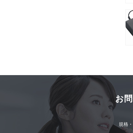
お問
規格・