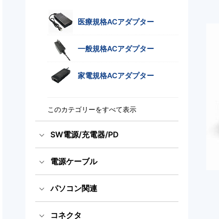
医療規格ACアダプター
一般規格ACアダプター
家電規格ACアダプター
このカテゴリーをすべて表示
SW電源/充電器/PD
電源ケーブル
スイッチング電源
国内用電源ケーブル（ACコー
パソコン関連
充電器
ド）
海外輸出用電源ケーブル（AC
コネクタ
パワーデリバリー電源
医療規格タッチパネルPC