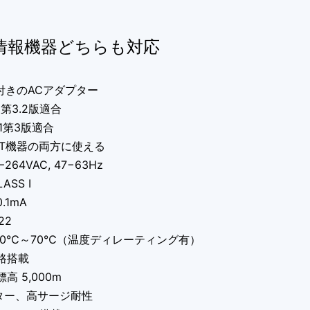
情報機器どちらも対応
付きのACアダプター
-1第3.2版適合
8-1第3版適合
IT機器の両方に使える
64VAC, 47−63Hz
ASS I
.1mA
22
40℃～70℃（温度ディレーティング有）
路搭載
高 5,000m
ルター、高サージ耐性