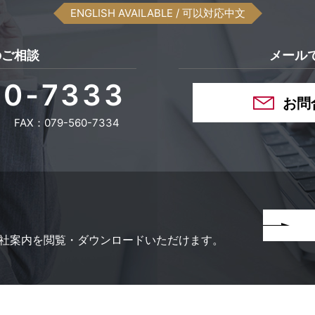
ENGLISH AVAILABLE
/ 可以対応中文
のご相談
メール
60-7333
お問
FAX：079-560-7334
社案内を
閲覧・ダウンロードいただけます。