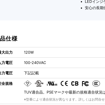
LEDイン
安心の長期
品仕様
最大出力
120W
入力電圧
100-240VAC
出力電圧
下記記載
安全規格
TUV適合品。PSEマークや最新の規格適合状
※型番により適合状況が異なります。詳しくはお問合せ