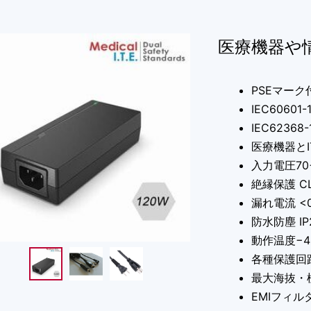
医療機器や
PSEマーク
IEC60601
IEC6236
医療機器と
入力電圧70−2
絶縁保護 CL
漏れ電流 <0
防水防塵 IP
動作温度−
各種保護回
最大海抜・標
EMIフィ