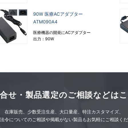
90W 医療ACアダプター
ATM090A4
医療機器の開発にACアダプター
出力：90W
合せ・製品選定の
ご相談などはこ
在庫販売、
少数受注生産、
大口量産、
特注カスタマイズ、
法令についてのご相談や
掲載がない製品も
お気軽にご相談くだ