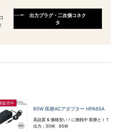
出力プラグ・二次側コネク
コ
タ
対
庫販売中
65W 医療ACアダプター HPA65A
高品質 & 価格安い！に挑戦中 医療とＩＴ
出力：50W、65W