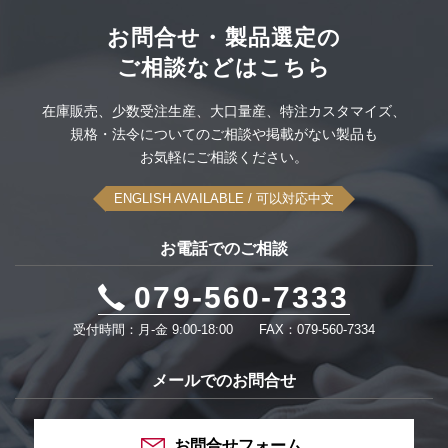
空中ディスプレイ
ODU社製コネクタセット
大雪スタック脱出タイヤ滑り止め
このカテゴリーをすべて表示
お問合せ・製品選定の
ご相談などはこちら
UPS無停電電源装置
感染対策品
このカテゴリーをすべて表示
在庫販売、
少数受注生産、
大口量産、
特注カスタマイズ、
可搬型蓄電システム
規格・法令についてのご相談や
掲載がない製品も
このカテゴリーをすべて表示
お気軽にご相談ください。
このカテゴリーをすべて表示
ENGLISH AVAILABLE
/ 可以対応中文
お電話でのご相談
079-560-7333
受付時間：月-金 9:00-18:00
FAX：079-560-7334
メールでのお問合せ
お問合せフォーム