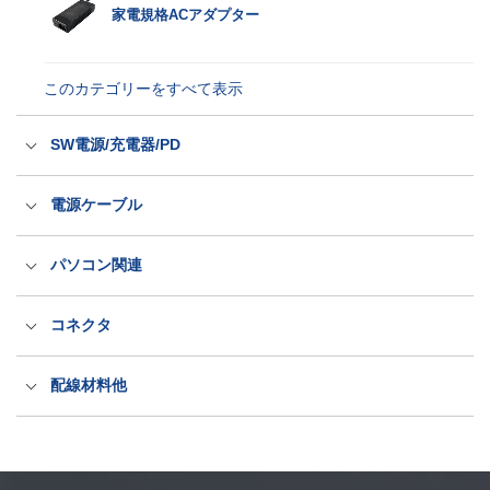
家電規格ACアダプター
このカテゴリーをすべて表示
SW電源/充電器/PD
スイッチング電源
電源ケーブル
充電器
国内用電源ケーブル（ACコード）
パソコン関連
パワーデリバリー電源
海外輸出用電源ケーブル（ACコード）
医療規格タッチパネルPC
コネクタ
LED電源・防水アダプター
抜け防止電源ケーブル（ロック式）
産業規格タッチパネルPC
出力プラグ・コネクタ
配線材料他
PSEホスピタルグレード抜け防止
洗えるキーボードとマウス
ITT CANNON社製コネクタ
配線材料
このカテゴリーをすべて表示