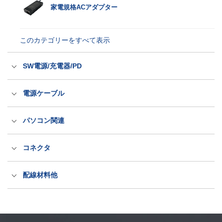
家電規格ACアダプター
このカテゴリーをすべて表示
SW電源/充電器/PD
スイッチング電源
電源ケーブル
充電器
国内用電源ケーブル（ACコード）
パソコン関連
パワーデリバリー電源
海外輸出用電源ケーブル（ACコード）
医療規格タッチパネルPC
コネクタ
LED電源・防水アダプター
抜け防止電源ケーブル（ロック式）
産業規格タッチパネルPC
出力プラグ・コネクタ
配線材料他
PSEホスピタルグレード抜け防止
洗えるキーボードとマウス
ITT CANNON社製コネクタ
配線材料
このカテゴリーをすべて表示