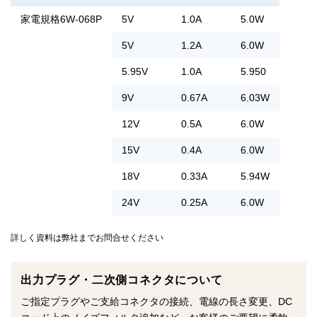
家電規格6W-068P
5V
1.0A
5.0W
5V
1.2A
6.0W
5.95V
1.0A
5.950
9V
0.67A
6.03W
12V
0.5A
6.0W
15V
0.4A
6.0W
18V
0.33A
5.94W
24V
0.25A
6.0W
詳しく資料は弊社までお問合せください
出力プラグ・二次側コネクタについて
ご指定プラグやご支給コネクタの接続、電線の長さ変更、DC