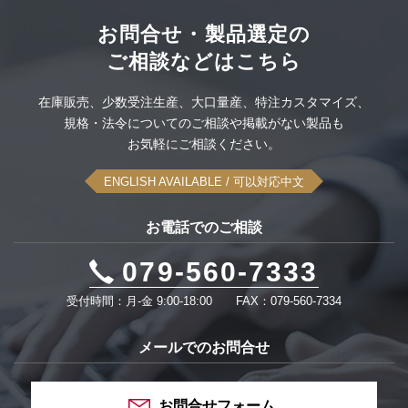
空中ディスプレイ
ODU社製コネクタセット
大雪スタック脱出タイヤ滑り止め
このカテゴリーをすべて表示
お問合せ・製品選定の
ご相談などはこちら
UPS無停電電源装置
感染対策品
このカテゴリーをすべて表示
在庫販売、
少数受注生産、
大口量産、
特注カスタマイズ、
可搬型蓄電システム
規格・法令についてのご相談や
掲載がない製品も
このカテゴリーをすべて表示
お気軽にご相談ください。
このカテゴリーをすべて表示
ENGLISH AVAILABLE
/ 可以対応中文
お電話でのご相談
079-560-7333
受付時間：月-金 9:00-18:00
FAX：079-560-7334
メールでのお問合せ
お問合せフォーム