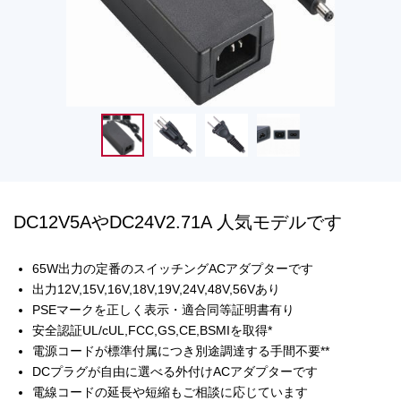
DC12V5AやDC24V2.71A 人気モデルです
65W出力の定番のスイッチングACアダプターです
出力12V,15V,16V,18V,19V,24V,48V,56Vあり
PSEマークを正しく表示・適合同等証明書有り
安全認証UL/cUL,FCC,GS,CE,BSMIを取得*
電源コードが標準付属につき別途調達する手間不要**
DCプラグが自由に選べる外付けACアダプターです
電線コードの延長や短縮もご相談に応じています