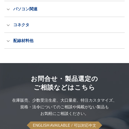
充電器
国内用電源ケーブル（ACコード）
パソコン関連
パワーデリバリー電源
海外輸出用電源ケーブル（ACコード）
医療規格タッチパネルPC
コネクタ
LED電源・防水アダプター
抜け防止電源ケーブル（ロック式）
産業規格タッチパネルPC
出力プラグ・コネクタ
配線材料他
PSEホスピタルグレード抜け防止
洗えるキーボードとマウス
ITT CANNON社製コネクタ
配線材料
このカテゴリーをすべて表示
空中ディスプレイ
ODU社製コネクタセット
大雪スタック脱出タイヤ滑り止め
このカテゴリーをすべて表示
お問合せ・製品選定の
ご相談などはこちら
UPS無停電電源装置
感染対策品
このカテゴリーをすべて表示
在庫販売、
少数受注生産、
大口量産、
特注カスタマイズ、
可搬型蓄電システム
規格・法令についてのご相談や
掲載がない製品も
このカテゴリーをすべて表示
お気軽にご相談ください。
このカテゴリーをすべて表示
ENGLISH AVAILABLE
/ 可以対応中文