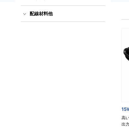
コード）
抜け防止電源ケーブル（ロッ
配線材料他
LED電源・防水アダプター
産業規格タッチパネルPC
出力プラグ・コネクタ
ク式）
PSEホスピタルグレード抜け
洗えるキーボードとマウス
ITT CANNON社製コネクタ
配線材料
防止
このカテゴリーをすべて表示
大雪スタック脱出タイヤ滑り
空中ディスプレイ
ODU社製コネクタセット
止め
このカテゴリーをすべて表示
UPS無停電電源装置
感染対策品
このカテゴリーをすべて表示
可搬型蓄電システム
このカテゴリーをすべて表示
このカテゴリーをすべて表示
15
高
出力