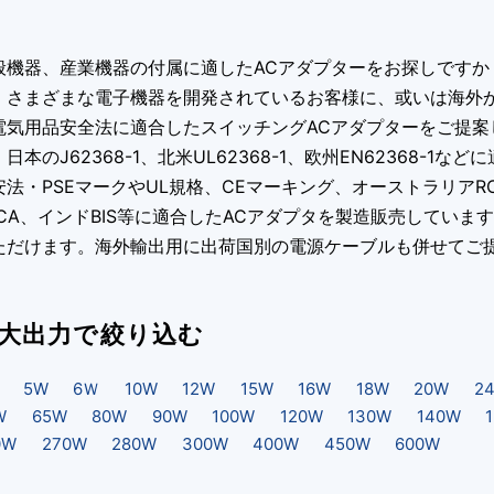
般機器、産業機器の付属に適したACアダプターをお探しですか
、さまざまな電子機器を開発されているお客様に、或いは海外
電気用品安全法に適合したスイッチングACアダプターをご提案して
日本のJ62368-1、北米UL62368-1、欧州EN62368-
安法・PSEマークやUL規格、CEマーキング、オーストラリアRC
KCA、インドBIS等に適合したACアダプタを製造販売してい
ただけます。海外輸出用に出荷国別の電源ケーブルも併せてご
大出力で絞り込む
5W
6Ｗ
10W
12W
15W
16W
18W
20W
2
W
65W
80W
90W
100W
120W
130W
140W
0W
270W
280W
300W
400W
450W
600W