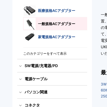
医療規格ACアダプター
一
置
一般規格ACアダプター
の
て、
家電規格ACアダプター
電
U
い
このカテゴリーをすべて表示
SW電源/充電器/PD
最
電源ケーブル
スイッチング電源
3W
国内用電源ケーブル（ACコー
60
パソコン関連
充電器
ド）
25
海外輸出用電源ケーブル（AC
コネクタ
パワーデリバリー電源
医療規格タッチパネルPC