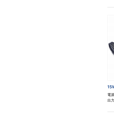
15
電
出力