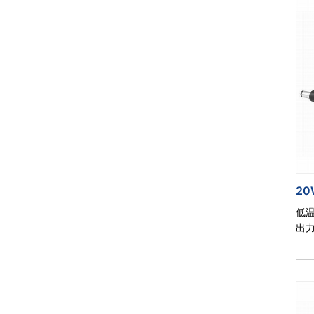
20
低
出力