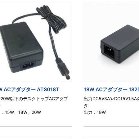
W ACアダプター ATS018T
18W ACアダプター 182D
20W以下のデスクトップACアダプ
出力DC5V3AやDC15V1.5
ー
タ
：15W、18W、20W
出力：18W