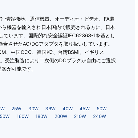
？ 情報機器、通信機器、オーディオ・ビデオ、FA装
から機器を輸入され日本国内で販売される方に、日本
います。国際的な安全認証IEC62368-1を基とし
1などに適合させたAC/DCアダプタを取り扱いしています。
M、中国CCC、韓国KC、台湾BSMI、イギリス
ます。受注製造により二次側のDCプラグが自由にご選択
提案が可能です。
4W
25W
30W
36W
40W
45W
50W
150W
160W
180W
200W
210W
240W