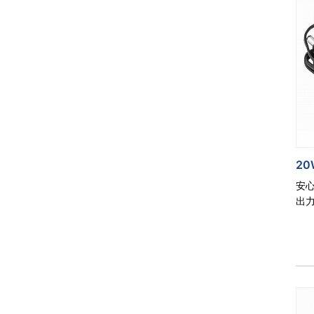
20
安
出力