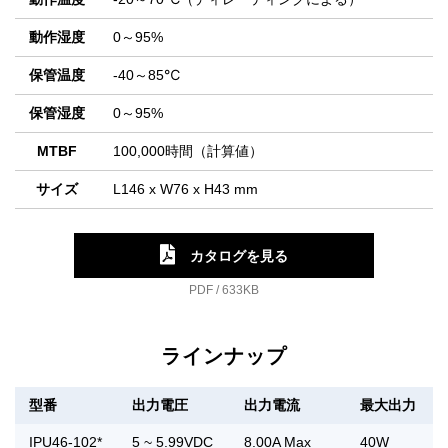
動作湿度
0～95%
保管温度
-40～85℃
保管湿度
0～95%
MTBF
100,000時間（計算値）
サイズ
L146 x W76 x H43 mm
カタログを見る
PDF / 633KB
ラインナップ
型番
出力電圧
出力電流
最大出力
IPU46-102*
5 ~ 5.99VDC
8.00A Max
40W