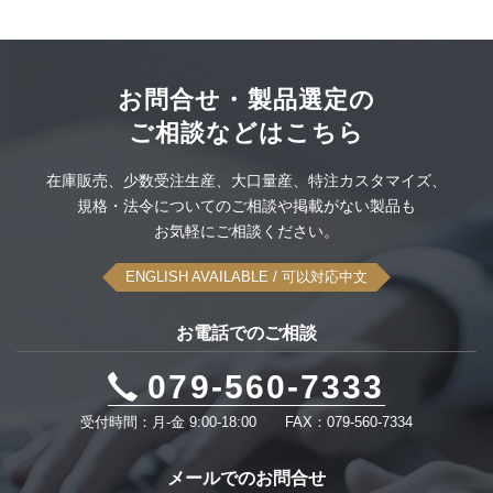
PSEホスピタルグレード抜け防止
洗えるキーボードとマウス
ITT CANNON社製コネクタ
配線材料
このカテゴリーをすべて表示
空中ディスプレイ
ODU社製コネクタセット
大雪スタック脱出タイヤ滑り止め
このカテゴリーをすべて表示
お問合せ・製品選定の
ご相談などはこちら
UPS無停電電源装置
感染対策品
このカテゴリーをすべて表示
在庫販売、
少数受注生産、
大口量産、
特注カスタマイズ、
可搬型蓄電システム
規格・法令についてのご相談や
掲載がない製品も
このカテゴリーをすべて表示
お気軽にご相談ください。
このカテゴリーをすべて表示
ENGLISH AVAILABLE
/ 可以対応中文
お電話でのご相談
079-560-7333
受付時間：月-金 9:00-18:00
FAX：079-560-7334
メールでのお問合せ