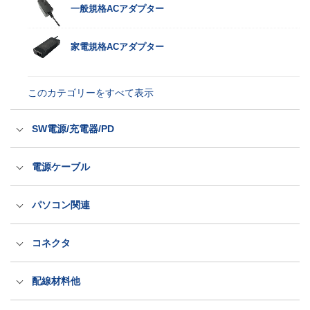
一般規格ACアダプター
家電規格ACアダプター
このカテゴリーをすべて表示
SW電源/充電器/PD
スイッチング電源
電源ケーブル
充電器
国内用電源ケーブル（ACコード）
パソコン関連
パワーデリバリー電源
海外輸出用電源ケーブル（ACコード）
医療規格タッチパネルPC
コネクタ
LED電源・防水アダプター
抜け防止電源ケーブル（ロック式）
産業規格タッチパネルPC
出力プラグ・コネクタ
配線材料他